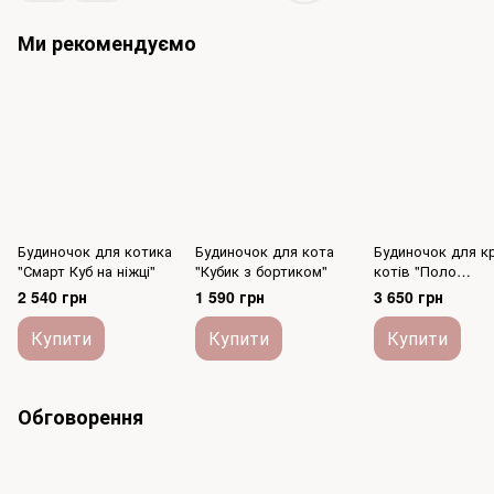
Ми рекомендуємо
Будиночок для котика
Будиночок для кота
Будиночок для к
"Смарт Куб на ніжці"
"Кубик з бортиком"
котів "Поло
укріплений"
2 540 грн
1 590 грн
3 650 грн
Купити
Купити
Купити
Обговорення