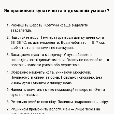
Як правильно купати кота в домашніх умовах?
Розчешіть шерсть. Ковтуни краще видалити
заздалегідь.
Підготуйте воду. Температура води для купання кота —
36–38 °C, як для немовляти. Води небагато — 5–7 см,
щоб кіт стояв лапами і не панікував.
Захищаємо вуха та мордочку. У вуха обережно
покладіть ватні диски/тампони. Голову не поливайте— її
протріть вологою рукою або серветкою.
Обережно намочіть кота, уникаючи мордочки.
Починаємо зі спини та боків. Повільно і спокійно. Без
різких рухів і сильного напору води.
Нанесіть шампунь і м’яко помасажуйте шерсть. Очі та
вуха не чіпаємо.
Ретельно змийте всю піну. Залишки подразнюють шкіру.
Рушником промокніть вологу. Фен — лише тихо і на
низькій температурі.