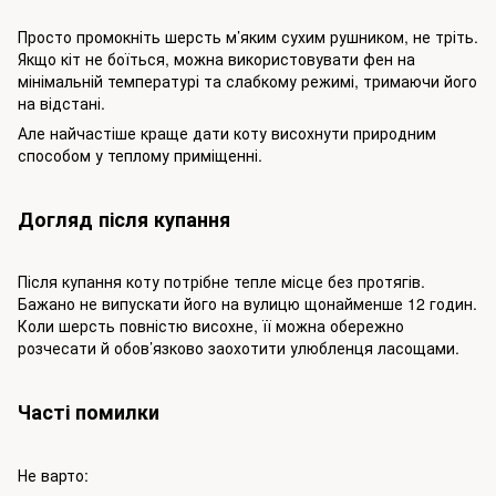
Просто промокніть шерсть м’яким сухим рушником, не тріть.
Якщо кіт не боїться, можна використовувати фен на
мінімальній температурі та слабкому режимі, тримаючи його
на відстані.
Але найчастіше краще дати коту висохнути природним
способом у теплому приміщенні.
Догляд після купання
Після купання коту потрібне тепле місце без протягів.
Бажано не випускати його на вулицю щонайменше 12 годин.
Коли шерсть повністю висохне, її можна обережно
розчесати й обов’язково заохотити улюбленця ласощами.
Часті помилки
Не варто: