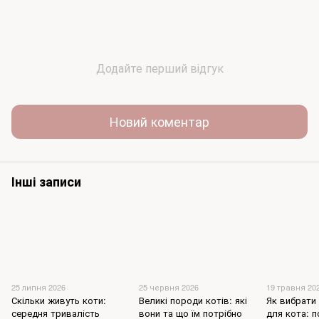
Додайте перший відгук
Новий коментар
Інші записи
25 липня 2026
25 червня 2026
19 травня 20
Скільки живуть коти:
Великі породи котів: які
Як вибрати 
середня тривалість
вони та що їм потрібно
для кота: п