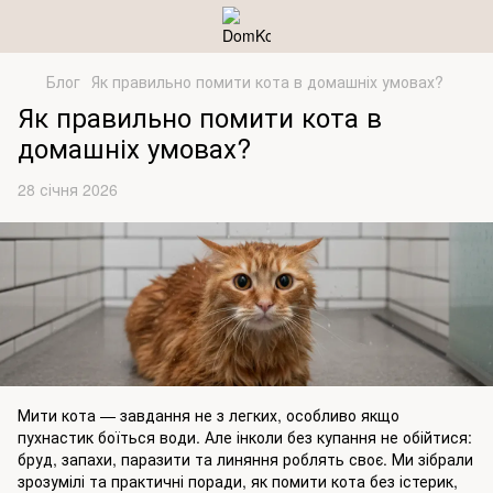
Блог
Як правильно помити кота в домашніх умовах?
Як правильно помити кота в
домашніх умовах?
28 січня 2026
Мити кота — завдання не з легких, особливо якщо
пухнастик боїться води. Але інколи без купання не обійтися:
бруд, запахи, паразити та линяння роблять своє. Ми зібрали
зрозумілі та практичні поради, як помити кота без істерик,