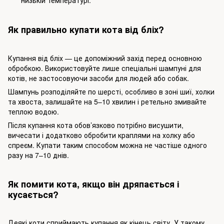
Як правильно купати кота від бліх?
Купання від бліх — це допоміжний захід перед основною
обробкою. Використовуйте лише спеціальні шампуні для
котів, не застосовуючи засоби для людей або собак.
Шампунь розподіляйте по шерсті, особливо в зоні шиї, холки
та хвоста, залишайте на 5–10 хвилин і ретельно змивайте
теплою водою.
Після купання кота обов’язково потрібно висушити,
вичесати і додатково обробити краплями на холку або
спреєм. Купати таким способом можна не частіше одного
разу на 7–10 днів.
Як помити кота, якщо він дряпається і
кусається?
Деякі коти сприймають купання як кінець світу. У такому