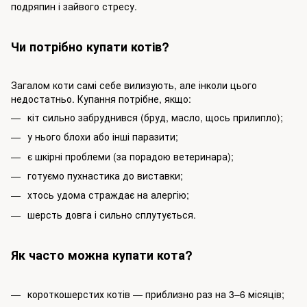
подряпин і зайвого стресу.
Чи потрібно купати котів?
Загалом коти самі себе вилизують, але інколи цього
недостатньо. Купання потрібне, якщо:
кіт сильно забруднився (бруд, масло, щось прилипло);
у нього блохи або інші паразити;
є шкірні проблеми (за порадою ветеринара);
готуємо пухнастика до виставки;
хтось удома страждає на алергію;
шерсть довга і сильно сплутується.
Як часто можна купати кота?
короткошерстих котів — приблизно раз на 3–6 місяців;