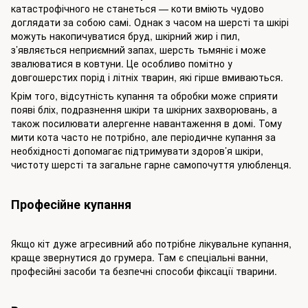
катастрофічного не станеться — коти вміють чудово
доглядати за собою самі. Однак з часом на шерсті та шкірі
можуть накопичуватися бруд, шкірний жир і пил,
з’являється неприємний запах, шерсть тьмяніє і може
звалюватися в ковтуни. Це особливо помітно у
довгошерстих порід і літніх тварин, які гірше вмиваються.
Крім того, відсутність купання та обробки може сприяти
появі бліх, подразнення шкіри та шкірних захворювань, а
також посилювати алергенне навантаження в домі. Тому
мити кота часто не потрібно, але періодичне купання за
необхідності допомагає підтримувати здоров’я шкіри,
чистоту шерсті та загальне гарне самопочуття улюбленця.
Професійне купання
Якщо кіт дуже агресивний або потрібне лікувальне купання,
краще звернутися до грумера. Там є спеціальні ванни,
професійні засоби та безпечні способи фіксації тварини.