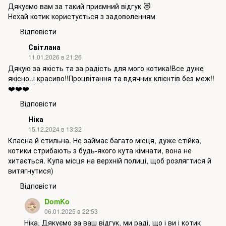
Дякуємо вам за такий приємний відгук 😻
Нехай котик користується з задоволенням
Відповісти
Світлана
11.01.2026 в 21:26
Дякую за якість та за радість для мого котика!Все дуже
якісно..і красиво!!Процвітання та вдячних клієнтів без меж!!
❤️❤️❤️
Відповісти
Ніка
15.12.2024 в 13:32
Класна й стильна. Не займає багато місця, дуже стійка,
котики стрибають з будь-якого кута кімнати, вона не
хитається. Купа місця на верхній полиці, щоб розлягтися й
витягнутися)
Відповісти
DomKo
06.01.2025 в 22:53
Ніка, Дякуємо за ваш відгук, ми раді, що і ви і котик