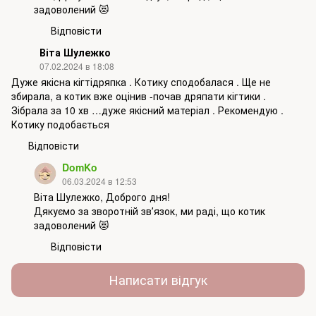
задоволений 😻
Відповісти
Віта Шулежко
07.02.2024 в 18:08
Дуже якісна кігтідряпка . Котику сподобалася . Ще не
збирала, а котик вже оцінив -почав дряпати кігтики .
Зібрала за 10 хв …дуже якісний матеріал . Рекомендую .
Котику подобається
Відповісти
DomKo
06.03.2024 в 12:53
Віта Шулежко, Доброго дня!
Дякуємо за зворотній звʼязок, ми раді, що котик
задоволений 😻
Відповісти
Написати відгук