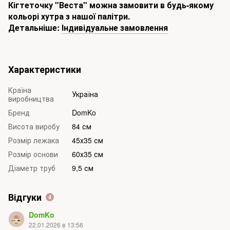
Кігтеточку "Веста" можна замовити в будь-якому
кольорі хутра з нашої палітри.
Детальніше:
Індивідуальне замовлення
Характеристики
Країна
Україна
виробництва
Бренд
DomKo
Висота виробу
84 см
Розмір лежака
45х35 см
Розмір основи
60х35 см
Діаметр труб
9,5 см
Відгуки
4
DomKo
22.01.2026 в 13:56