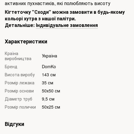
активних пухнастиків, які полюбляють висоту
Кігтеточку "Сходи" можна замовити в будь-якому
кольорі хутра з нашої палітри.
Детальніше:
Індивідуальне замовлення
Характеристики
Країна
Україна
виробництва
Бренд
DomKo
Висота виробу
143 см
Розмір лежака
35 см
Розмір основи
50х50 см
Діаметр труб
9,5 см
Розмір полички
50х25 см
Відгуки