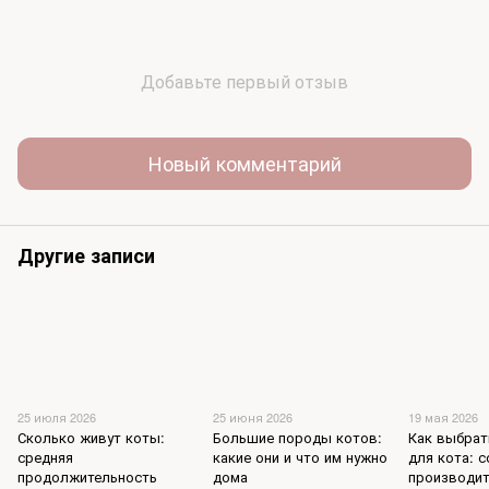
Добавьте первый отзыв
Новый комментарий
Другие записи
25 июля 2026
25 июня 2026
19 мая 2026
Сколько живут коты:
Большие породы котов:
Как выбрат
средняя
какие они и что им нужно
для кота: 
продолжительность
дома
производи