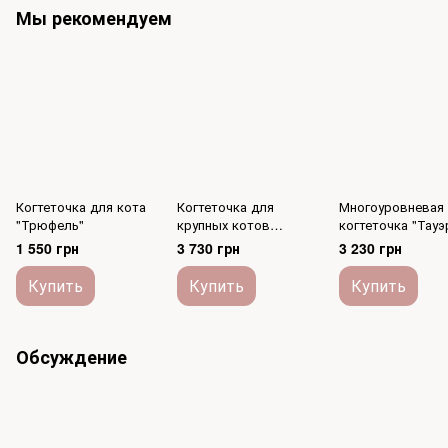
Мы рекомендуем
Когтеточка для кота
Когтеточка для
Многоуровневая
"Трюфель"
крупных котов
когтеточка "Тауэ
"Триплекс"
1 550 грн
3 730 грн
3 230 грн
Купить
Купить
Купить
Обсуждение