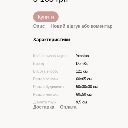
Купити
Опис
Новий відгук або коментар
Характеристики
Країна виробництва
Україна
Бренд
DomKo
Висота виробу
121 см
Розмір основи
60х65 см
Розмір будиночка
50х30х30 см
Розмір лежака
60х50 см
Діаметр труб
9,5 см
Доставка
Оплата