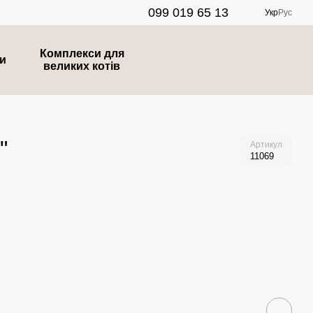
099 019 65 13
Укр
Рус
Комплекси для
ки
великих котів
"
Артикул
11069