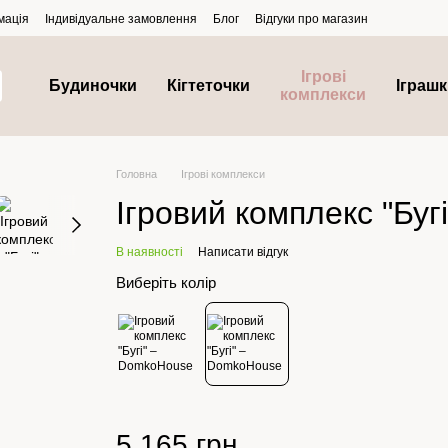
мація
Індивідуальне замовлення
Блог
Відгуки про магазин
Ігрові
Будиночки
Кігтеточки
Іграш
комплекси
Головна
Ігрові комплекси
Ігровий комплекс "Бугі
В наявності
Написати відгук
Виберіть колір
5 165 грн