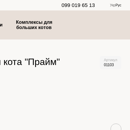
099 019 65 13
Укр
Рус
Комплексы для
и
больших котов
 кота "Прайм"
Артикул
01103